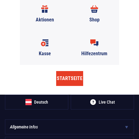
Aktionen
Shop
Kasse
Hilfezentrum
STARTSEITE
Deutsch
Live Chat
Allgemeine Infos