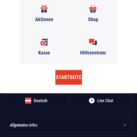
Aktionen
Shop
Kasse
Hilfezentrum
STARTSEITE
Deutsch
Live Chat
Allgemeine Infos