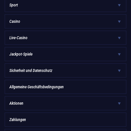
Sport
Casino
Live-Casino
Jackpot-Spiele
Sicherheit und Datenschutz
Allgemeine Geschäftsbedingungen
Aktionen
Zahlungen