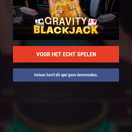
VOOR HET ECHT SPELEN
Helaas heeft dit spel geen demomodus.