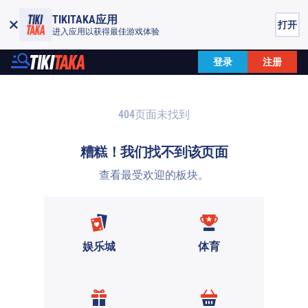
TIKITAKA应用
打开
进入应用以获得最佳游戏体验
登录
注册
404页面未找到
糟糕！我们找不到该页面
查看最受欢迎的板块。
娱乐城
体育