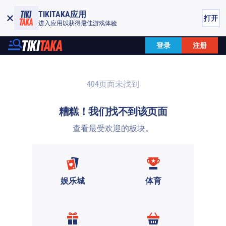
TIKITAKA应用
打开
进入应用以获得最佳游戏体验
登录
注册
404页面未找到
糟糕！我们找不到该页面
查看最受欢迎的板块。
娱乐城
体育