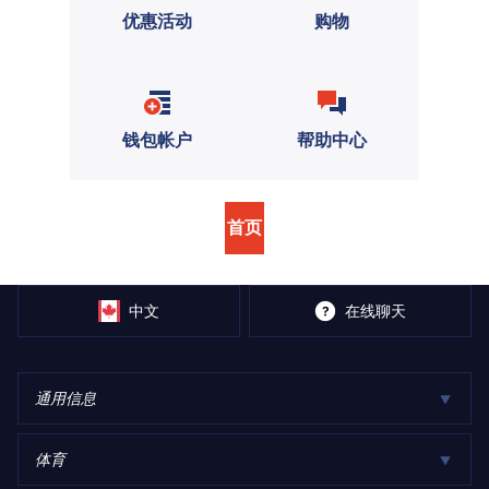
优惠活动
购物
钱包帐户
帮助中心
首页
中文
在线聊天
通用信息
体育