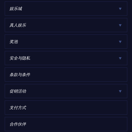
娱乐城
真人娱乐
奖池
安全与隐私
条款与条件
促销活动
支付方式
合作伙伴