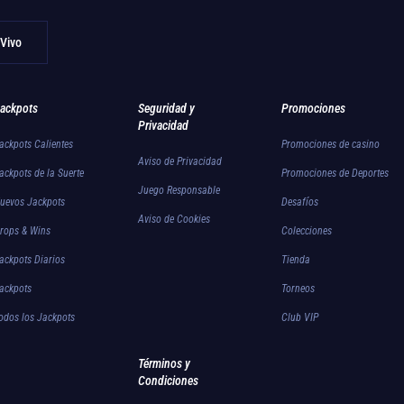
 Vivo
ackpots
Seguridad y
Promociones
Privacidad
ackpots Calientes
Promociones de casino
Aviso de Privacidad
ackpots de la Suerte
Promociones de Deportes
Juego Responsable
uevos Jackpots
Desafíos
Aviso de Cookies
rops & Wins
Colecciones
ackpots Diarios
Tienda
ackpots
Torneos
odos los Jackpots
Club VIP
Términos y
Condiciones