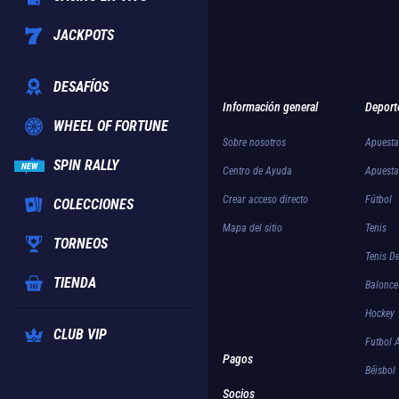
JACKPOTS
DESAFÍOS
Información general
Deport
WHEEL OF FORTUNE
Sobre nosotros
Apuesta
SPIN RALLY
NEW
Centro de Ayuda
Apuesta
Crear acceso directo
Fútbol
COLECCIONES
Mapa del sitio
Tenis
TORNEOS
Tenis D
TIENDA
Balonce
Hockey
CLUB VIP
Futbol 
Pagos
Béisbol
Socios