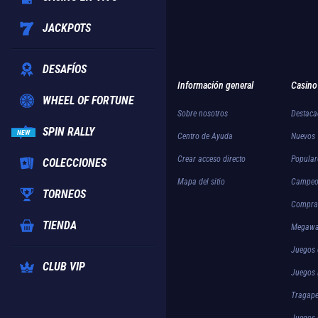
JACKPOTS
DESAFÍOS
Información general
Casino
WHEEL OF FORTUNE
Sobre nosotros
Destaca
SPIN RALLY
NEW
Centro de Ayuda
Nuevos
Crear acceso directo
Popular
COLECCIONES
Mapa del sitio
Campeo
TORNEOS
Compra
TIENDA
Megawa
Juegos 
CLUB VIP
Juegos 
Tragape