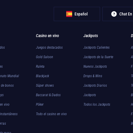
Español
Chat En
Casino en vivo
Jackpots
D
dos
Juegos destacados
Jackpots Calientes
A
Gold Saloon
Jackpots de la Suerte
A
es
Ruleta
Nuevos Jackpots
F
nato Mundial
Blackjack
Drops & Wins
T
 de bonos
Súper shows
Jackpots Diarios
T
ys
Baccarat & Dados
Jackpots
B
en vivo
Póker
Todos los Jackpots
H
instantáneos
Todo el casino en vivo
F
rras
B