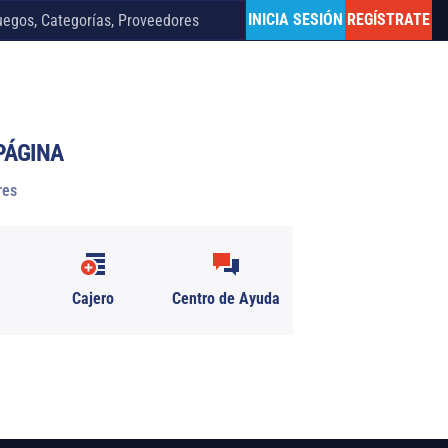
INICIA SESIÓN
REGÍSTRATE
uegos, Categorías, Proveedores
PÁGINA
res
Cajero
Centro de Ayuda