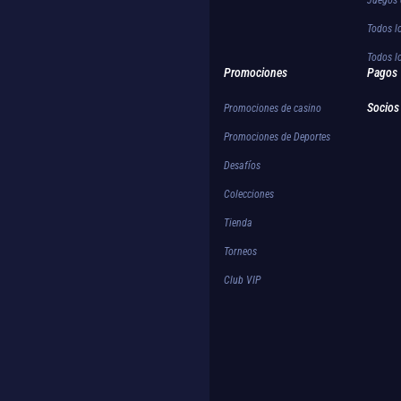
Juegos 
Todos l
Todos l
Promociones
Pagos
Socios
Promociones de casino
Promociones de Deportes
Desafíos
Colecciones
Tienda
Torneos
Club VIP