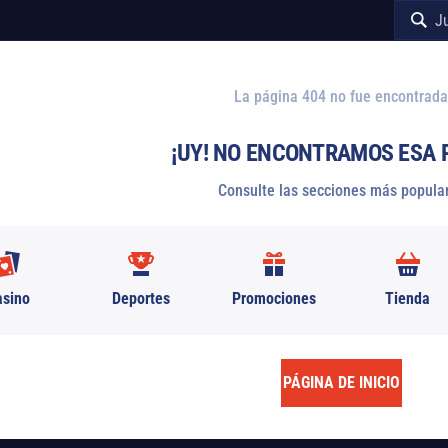
J
La página 404 no fue encontrada
¡UY! NO ENCONTRAMOS ESA 
Consulte las secciones más popula
asino
Deportes
Promociones
Tienda
PÁGINA DE INICIO