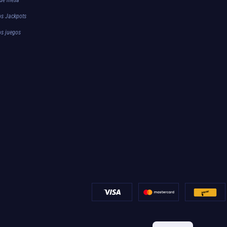
de mesa
os Jackpots
os juegos