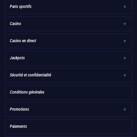
Paris sportifs
Casino
Casino en direct
Jackpots
Sécurité et confidentialité
Conditions générales
Promotions
Paiements