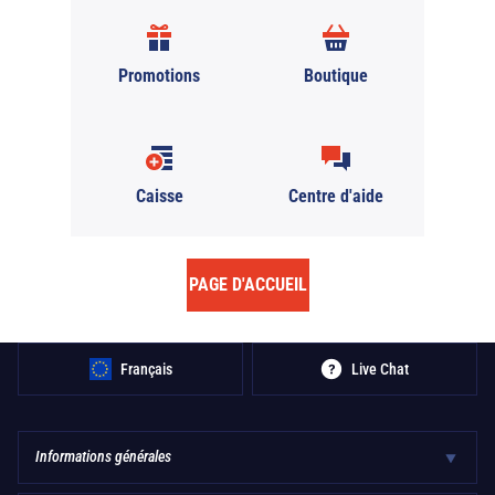
Promotions
Boutique
Caisse
Centre d'aide
PAGE D'ACCUEIL
Français
Live Chat
Informations générales