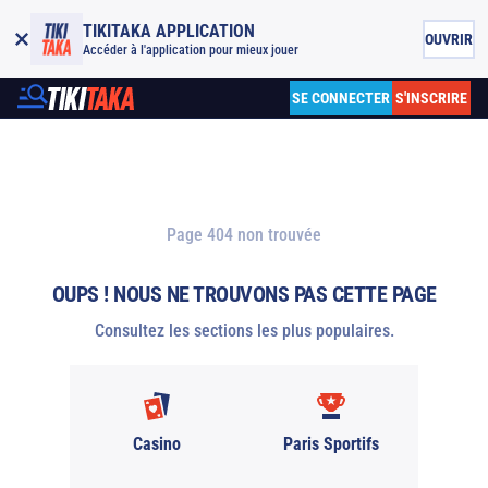
TIKITAKA APPLICATION
OUVRIR
Accéder à l'application pour mieux jouer
SE CONNECTER
S'INSCRIRE
Page 404 non trouvée
OUPS ! NOUS NE TROUVONS PAS CETTE PAGE
Consultez les sections les plus populaires.
Casino
Paris Sportifs