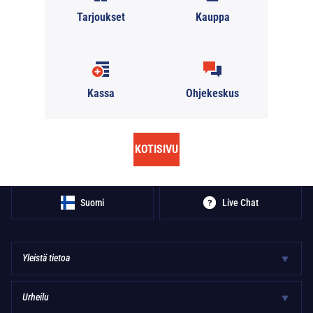
Tarjoukset
Kauppa
Kassa
Ohjekeskus
KOTISIVU
Suomi
Live Chat
Yleistä tietoa
Urheilu