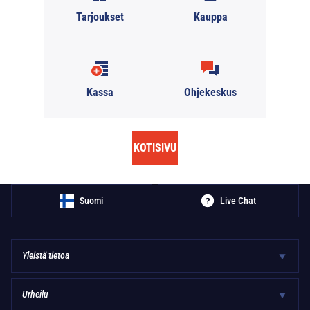
Tarjoukset
Kauppa
Kassa
Ohjekeskus
KOTISIVU
Suomi
Live Chat
Yleistä tietoa
Urheilu