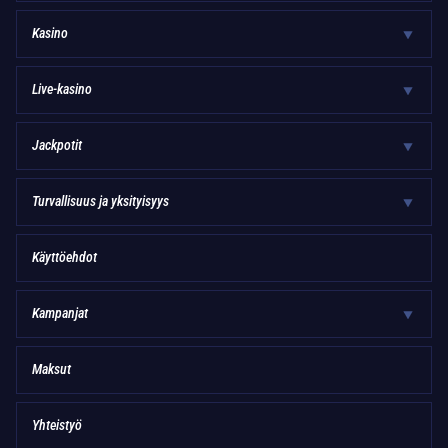
Kasino
Live-kasino
Jackpotit
Turvallisuus ja yksityisyys
Käyttöehdot
Kampanjat
Maksut
Yhteistyö