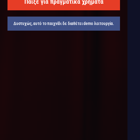
Παίξε για πραγματικά χρήματα
Δυστυχώς, αυτό το παιχνίδι δε διαθέτει demo λειτουργία.