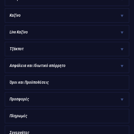
Καζίνο
Live Καζίνο
Τζάκποτ
Ασφάλεια και Ιδιωτικό απόρρητο
Όροι και Προϋποθέσεις
Προσφορές
Πληρωμές
Συνεργάτες