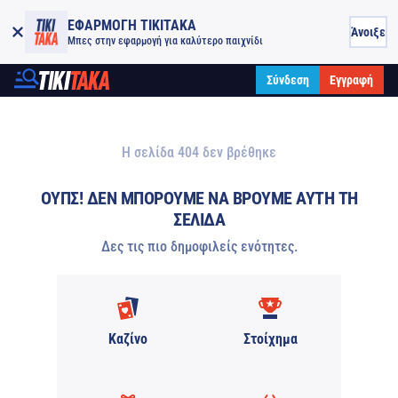
ΕΦΑΡΜΟΓΉ TIKITAKA
Άνοιξε
Μπες στην εφαρμογή για καλύτερο παιχνίδι
Σύνδεση
Εγγραφή
Η σελίδα 404 δεν βρέθηκε
ΟΥΠΣ! ΔΕΝ ΜΠΟΡΟΎΜΕ ΝΑ ΒΡΟΎΜΕ ΑΥΤΉ ΤΗ
ΣΕΛΊΔΑ
Δες τις πιο δημοφιλείς ενότητες.
Καζίνο
Στοίχημα