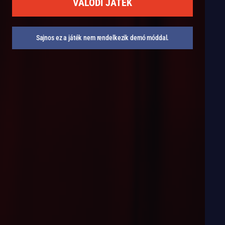
VALÓDI JÁTÉK
Sajnos ez a játék nem rendelkezik demó móddal.