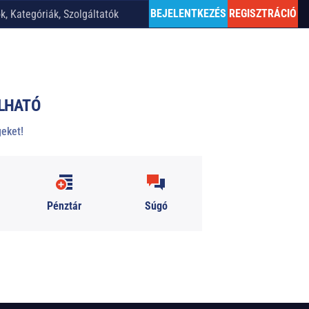
BEJELENTKEZÉS
REGISZTRÁCIÓ
k, Kategóriák, Szolgáltatók
ÁLHATÓ
eket!
Pénztár
Súgó