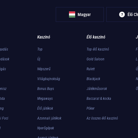
Magyar
Élő C
Kaszinó
Élő kaszinó
J
gadás
Top
Top élő kaszinó
F
adások
Új
Gold Saloon
L
úgás
Népszerű
Rulett
Ú
Világbajnokság
Blackjack
N
enisz
Bonus Buys
Játékműsorok
Ö
bda
Megaways
Baccarat & kocka
ong
Élő játékok
Póker
i Foci
Azonnali játékok
Az összes élő kaszinó
l
Nyerőgépek