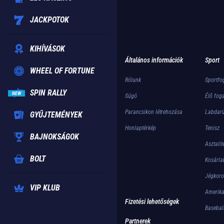
JACKPOTOK
KIHÍVÁSOK
Általános információk
Sport
WHEEL OF FORTUNE
Rólunk
Sportfo
SPIN RALLY
NEW
Súgó
Élő fog
Parancsikon létrehozása
Labdar
GYŰJTEMÉNYEK
Honlaptérkép
Tenisz
BAJNOKSÁGOK
Asztalit
BOLT
Kosárla
Jégkor
VIP KLUB
Amerika
Fizetési lehetőségek
Basebal
Partnerek