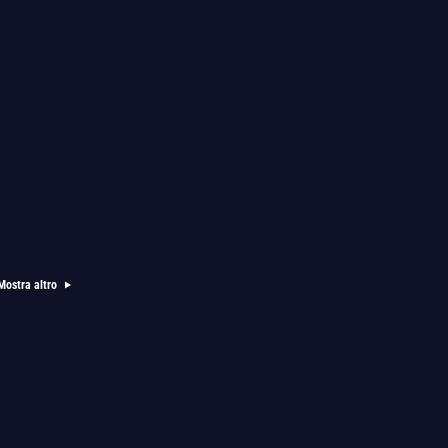
Mostra altro