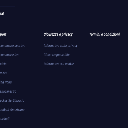
hat
port
Sicurezza e privacy
Termini e condizioni
commesse sportive
Informativa sulla privacy
commesse live
Gioco responsabile
alcio
Informativa sui cookie
ennis
ing Pong
allacanestro
ockey Su Ghiaccio
ootball Americano
aseball