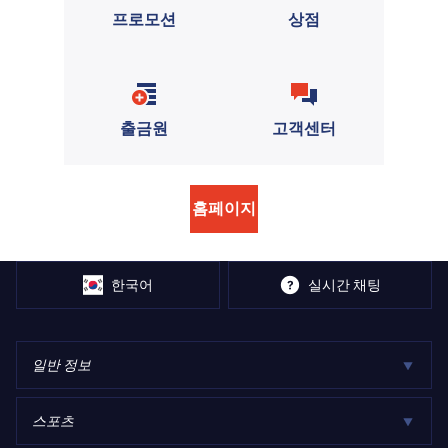
프로모션
상점
출금원
고객센터
홈페이지
한국어
실시간 채팅
일반 정보
스포츠