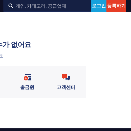
로그인
등록하기
게임, 카테고리, 공급업체
다
수가 없어요
요.
출금원
고객센터