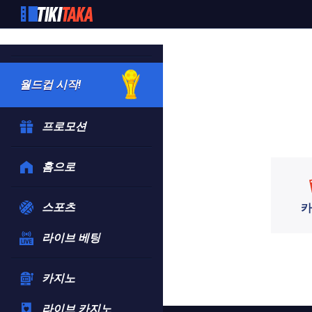
월드컵 시작!
프로모션
홈으로
스포츠
카
라이브 베팅
카지노
라이브 카지노