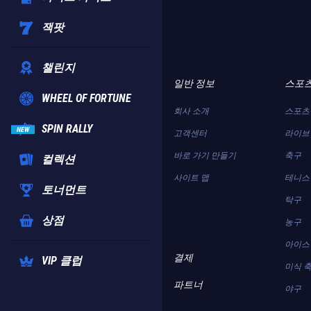
잭팟
챌린지
일반 정보
스포
WHEEL OF FORTUNE
회사 소개
스포츠
SPIN RALLY
NEW
고객센터
라이브
바로 가기 만들기
축구
컬렉션
사이트 맵
테니스
토너먼트
탁구
상점
농구
아이스
결제
VIP 클럽
미식 
파트너
야구