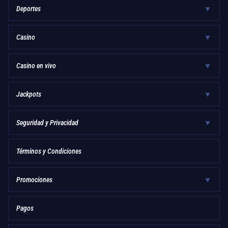
Deportes
Casino
Casino en vivo
Jackpots
Seguridad y Privacidad
Términos y Condiciones
Promociones
Pagos