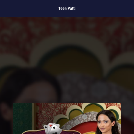
Teen Patti