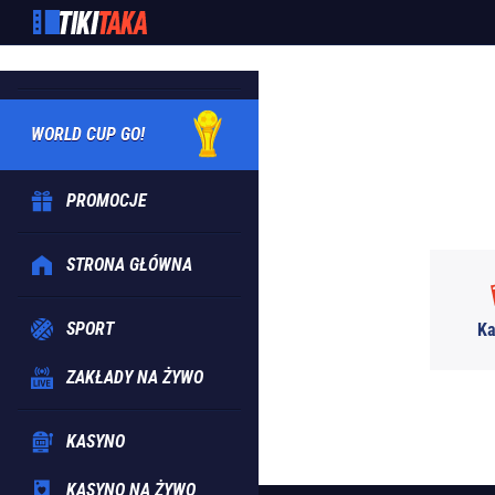
WORLD CUP GO!
PROMOCJE
STRONA GŁÓWNA
SPORT
Ka
ZAKŁADY NA ŻYWO
KASYNO
KASYNO NA ŻYWO