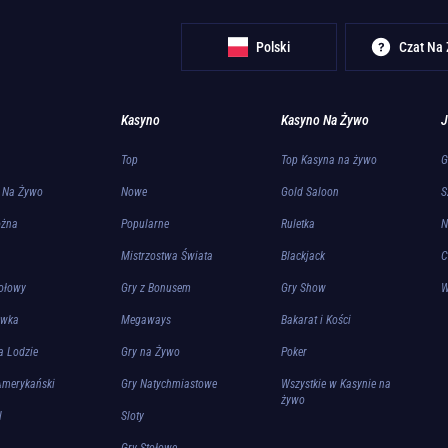
Polski
Czat Na
Kasyno
Kasyno Na Żywo
J
Top
Top Kasyna na żywo
G
 Na Żywo
Nowe
Gold Saloon
S
ożna
Popularne
Ruletka
N
Mistrzostwa Świata
Blackjack
C
tołowy
Gry z Bonusem
Gry Show
W
ówka
Megaways
Bakarat i Kości
a Lodzie
Gry na Żywo
Poker
Amerykański
Gry Natychmiastowe
Wszystkie w Kasynie na
żywo
l
Sloty