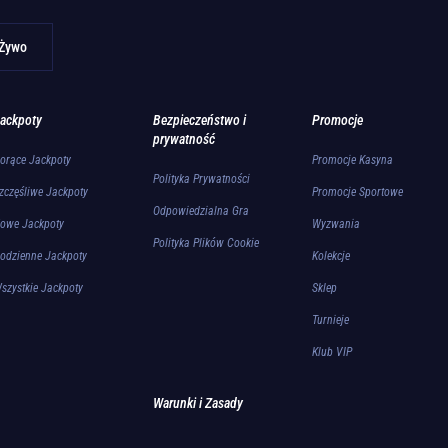
 Żywo
ackpoty
Bezpieczeństwo i
Promocje
prywatność
orące Jackpoty
Promocje Kasyna
Polityka Prywatności
zczęśliwe Jackpoty
Promocje Sportowe
Odpowiedzialna Gra
owe Jackpoty
Wyzwania
Polityka Plików Cookie
odzienne Jackpoty
Kolekcje
szystkie Jackpoty
Sklep
Turnieje
Klub VIP
Warunki i Zasady