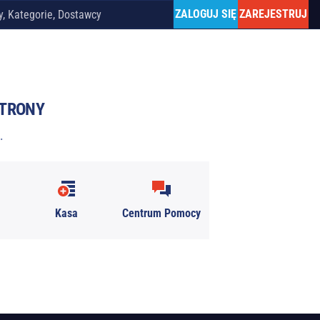
ZALOGUJ SIĘ
ZAREJESTRUJ
y, Kategorie, Dostawcy
STRONY
.
Kasa
Centrum Pomocy