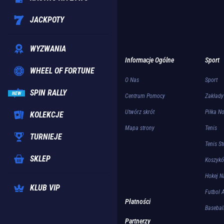
JACKPOTY
WYZWANIA
Informacje Ogólne
Sport
WHEEL OF FORTUNE
O Nas
Sport
SPIN RALLY
NEW
Centrum Pomocy
Zakłady
Utwórz skrót
Piłka N
KOLEKCJE
Mapa strony
Tenis
TURNIEJE
Tenis S
SKLEP
Koszyk
Hokej N
KLUB VIP
Futbol 
Płatności
Basebal
Partnerzy