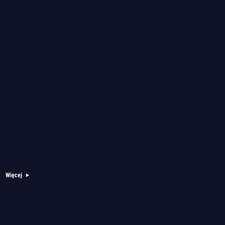
Więcej