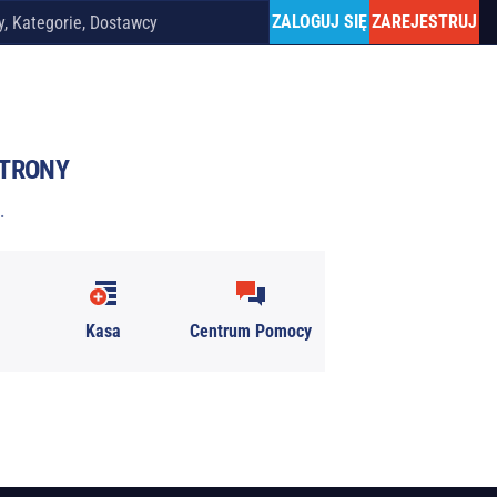
ZALOGUJ SIĘ
ZAREJESTRUJ
y, Kategorie, Dostawcy
STRONY
.
Kasa
Centrum Pomocy