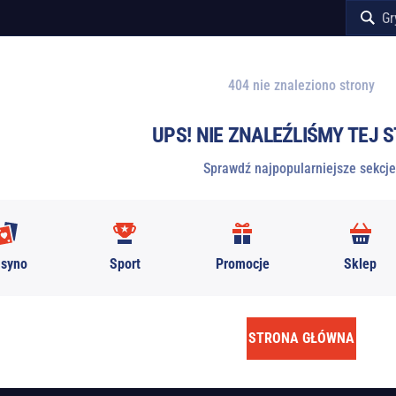
Gr
404 nie znaleziono strony
UPS! NIE ZNALEŹLIŚMY TEJ 
Sprawdź najpopularniejsze sekcje
syno
Sport
Promocje
Sklep
STRONA GŁÓWNA