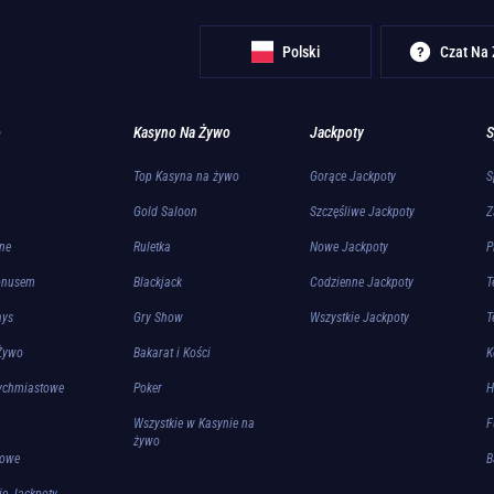
Polski
Czat Na
o
Kasyno Na Żywo
Jackpoty
S
Top Kasyna na żywo
Gorące Jackpoty
S
Gold Saloon
Szczęśliwe Jackpoty
Z
ne
Ruletka
Nowe Jackpoty
P
onusem
Blackjack
Codzienne Jackpoty
T
ys
Gry Show
Wszystkie Jackpoty
T
Żywo
Bakarat i Kości
K
ychmiastowe
Poker
H
Wszystkie w Kasynie na
F
żywo
łowe
B