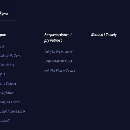
 Żywo
port
Bezpieczeństwo i
Warunki i Zasady
prywatność
port
Polityka Prywatności
akłady Na Żywo
Odpowiedzialna Gra
iłka Nożna
Polityka Plików Cookie
enis
enis Stołowy
oszykówka
okej Na Lodzie
utbol Amerykański
aseball