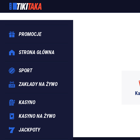
PROMOCJE
STRONA GŁÓWNA
SPORT
ZAKŁADY NA ŻYWO
Ka
KASYNO
KASYNO NA ŻYWO
JACKPOTY