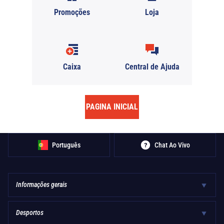
Promoções
Loja
Caixa
Central de Ajuda
PAGINA INICIAL
Português
Chat Ao Vivo
Informações gerais
Desportos