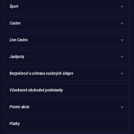
Šport
Casino
Live Casino
Jackpoty
Bezpečnosť a ochrana osobných údajov
Všeobecné obchodné podmienky
Promo akcie
Platby