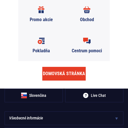
Promo akcie
Obchod
Pokladňa
Centrum pomoci
DOMOVSKÁ STRÁNKA
Slovenčina
Live Chat
Všeobecné informácie