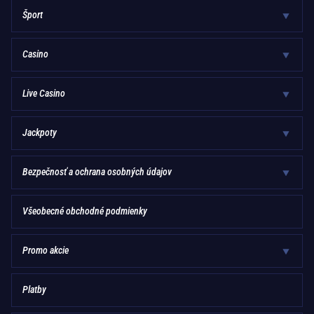
Šport
Casino
Live Casino
Jackpoty
Bezpečnosť a ochrana osobných údajov
Všeobecné obchodné podmienky
Promo akcie
Platby