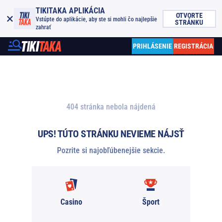
TIKITAKA APLIKÁCIA
OTVORTE
Vstúpte do aplikácie, aby ste si mohli čo najlepšie
STRÁNKU
zahrať
PRIHLÁSENIE
REGISTRÁCIA
404 stránka nebola nájdená
UPS! TÚTO STRÁNKU NEVIEME NÁJSŤ
Pozrite si najobľúbenejšie sekcie.
Casino
Šport