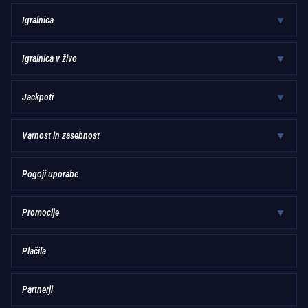
Igralnica
Igralnica v živo
Jackpoti
Varnost in zasebnost
Pogoji uporabe
Promocije
Plačila
Partnerji