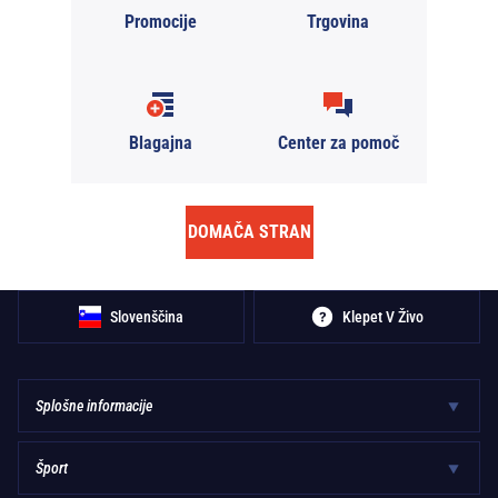
Promocije
Trgovina
Blagajna
Center za pomoč
DOMAČA STRAN
Slovenščina
Klepet V Živo
Splošne informacije
Šport