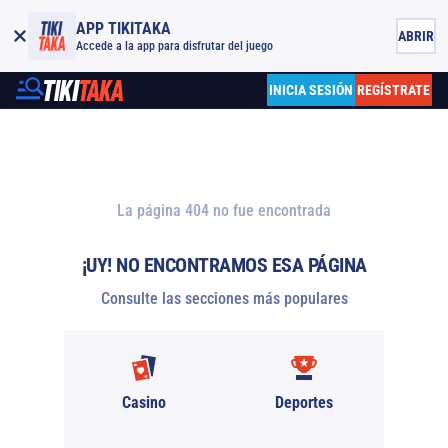
APP TIKITAKA
ABRIR
Accede a la app para disfrutar del juego
INICIA SESIÓN
REGÍSTRATE
La página 404 no fue encontrada
¡UY! NO ENCONTRAMOS ESA PÁGINA
Consulte las secciones más populares
Casino
Deportes