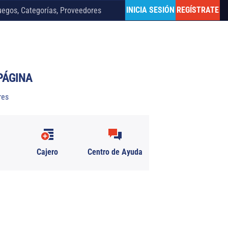
INICIA SESIÓN
REGÍSTRATE
uegos, Categorías, Proveedores
PÁGINA
res
Cajero
Centro de Ayuda