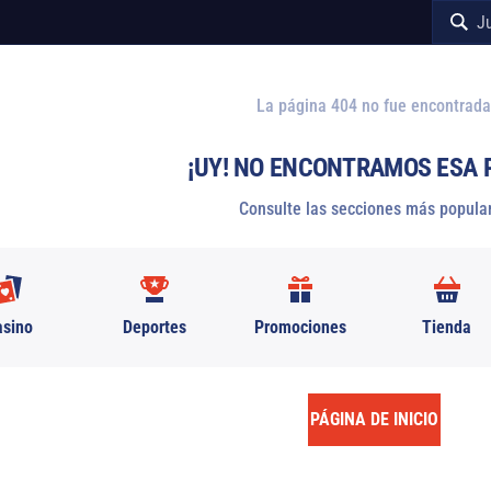
J
La página 404 no fue encontrada
¡UY! NO ENCONTRAMOS ESA 
Consulte las secciones más popula
asino
Deportes
Promociones
Tienda
PÁGINA DE INICIO