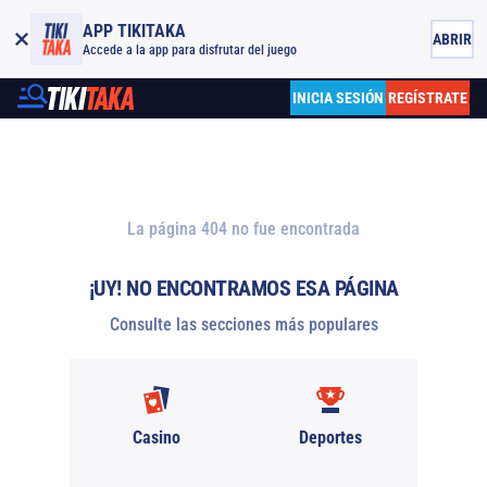
APP TIKITAKA
ABRIR
Accede a la app para disfrutar del juego
INICIA SESIÓN
REGÍSTRATE
La página 404 no fue encontrada
¡UY! NO ENCONTRAMOS ESA PÁGINA
Consulte las secciones más populares
Casino
Deportes