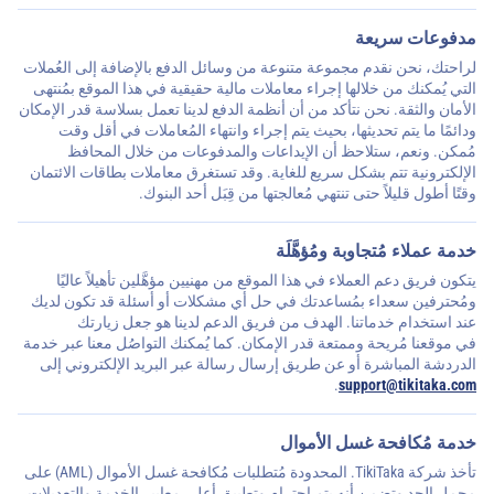
مدفوعات سريعة
لراحتك، نحن نقدم مجموعة متنوعة من وسائل الدفع بالإضافة إلى العُملات
التي يُمكنك من خلالها إجراء معاملات مالية حقيقية في هذا الموقع بمُنتهى
الأمان والثقة. نحن نتأكد من أن أنظمة الدفع لدينا تعمل بسلاسة قدر الإمكان
ودائمًا ما يتم تحديثها، بحيث يتم إجراء وانتهاء المُعاملات في أقل وقت
مُمكن. ونعم، ستلاحظ أن الإيداعات والمدفوعات من خلال المحافظ
الإلكترونية تتم بشكل سريع للغاية. وقد تستغرق معاملات بطاقات الائتمان
وقتًا أطول قليلاً حتى تنتهي مُعالجتها من قِبَل أحد البنوك.
خدمة عملاء مُتجاوبة ومُؤهَّلَة
يتكون فريق دعم العملاء في هذا الموقع من مهنيين مؤهَّلين تأهيلاً عاليًا
ومُحترفين سعداء بمُساعدتك في حل أي مشكلات أو أسئلة قد تكون لديك
عند استخدام خدماتنا. الهدف من فريق الدعم لدينا هو جعل زيارتك
في موقعنا مُريحة وممتعة قدر الإمكان. كما يُمكنك التواصُل معنا عبر خدمة
الدردشة المباشرة أو عن طريق إرسال رسالة عبر البريد الإلكتروني إلى
.
support@tikitaka.com
خدمة مُكافحة غسل الأموال
تأخذ شركة TikiTaka. المحدودة مُتطلبات مُكافحة غسل الأموال (AML) على
محمل الجد وتضمن أنه يتم احترام وتطبيق أعلى معايير الخدمة والتعديلات