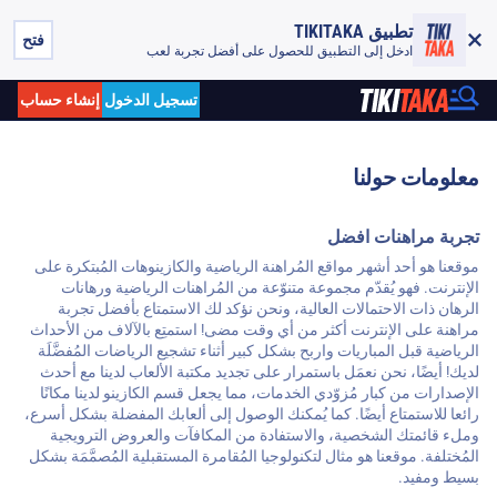
تطبيق TIKITAKA
فتح
ادخل إلى التطبيق للحصول على أفضل تجربة لعب
تسجيل الدخول
إنشاء حساب
معلومات حولنا
تجربة مراهنات افضل
موقعنا هو أحد أشهر مواقع المُراهنة الرياضية والكازينوهات المُبتكرة على
الإنترنت. فهو يُقدّم مجموعة متنوّعة من المُراهنات الرياضية ورهانات
الرهان ذات الاحتمالات العالية، ونحن نؤكد لك الاستمتاع بأفضل تجربة
مراهنة على الإنترنت أكثر من أي وقت مضى! استمتِع بالآلاف من الأحداث
الرياضية قبل المباريات واربح بشكل كبير أثناء تشجيع الرياضات المُفضَّلَة
لديك! أيضًا، نحن نعمَل باستمرار على تجديد مكتبة الألعاب لدينا مع أحدث
الإصدارات من كبار مُزوّدي الخدمات، مما يجعل قسم الكازينو لدينا مكانًا
رائعا للاستمتاع أيضًا. كما يُمكنك الوصول إلى ألعابك المفضلة بشكل أسرع،
وملء قائمتك الشخصية، والاستفادة من المكافآت والعروض الترويجية
المُختلفة. موقعنا هو مثال لتكنولوجيا المُقامرة المستقبلية المُصمَّمَة بشكل
بسيط ومفيد.