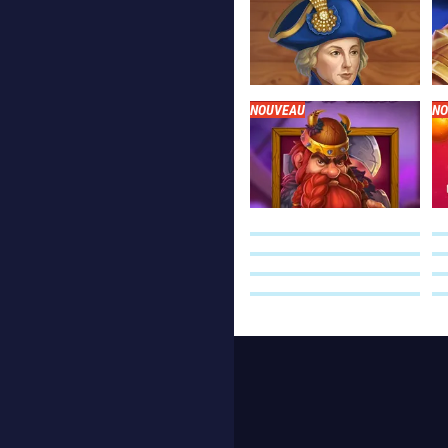
NOUVEAU
NO