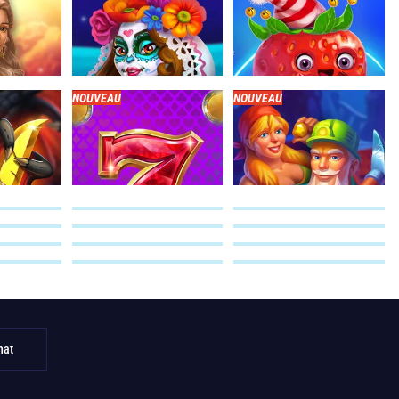
NOUVEAU
NOUVEAU
hat