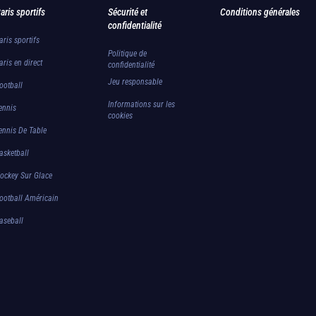
aris sportifs
Sécurité et
Conditions générales
confidentialité
aris sportifs
Politique de
aris en direct
confidentialité
Jeu responsable
ootball
Informations sur les
ennis
cookies
ennis De Table
asketball
ockey Sur Glace
ootball Américain
aseball