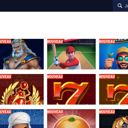
J
UVEAU
NOUVEAU
NOUVEAU
UVEAU
NOUVEAU
NOUVEAU
UVEAU
NOUVEAU
NOUVEAU