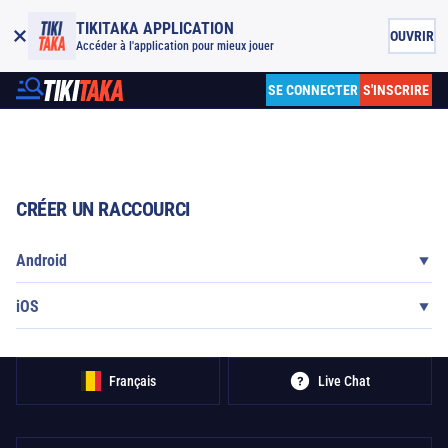
TIKITAKA APPLICATION
OUVRIR
Accéder à l'application pour mieux jouer
SE CONNECTER
S'INSCRIRE
CRÉER UN RACCOURCI
Android
iOS
Français
Live Chat