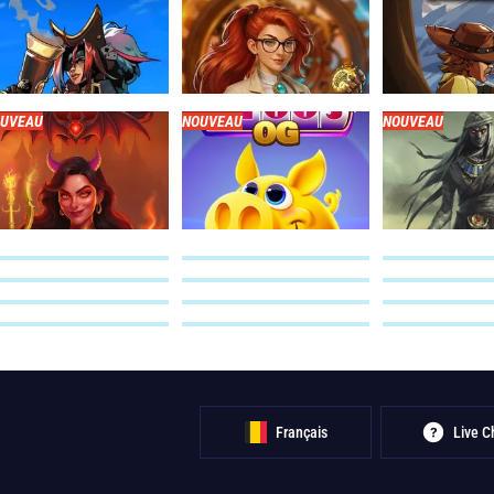
UVEAU
NOUVEAU
NOUVEAU
Français
Live C