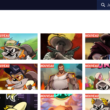
J
UVEAU
NOUVEAU
UVEAU
NOUVEAU
NOUVEAU
NOUVEAU
NOUVEAU