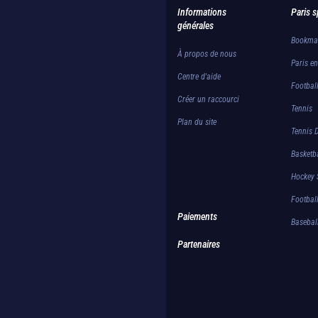
Informations
Paris s
générales
Bookma
À propos de nous
Paris en
Centre d'aide
Footbal
Créer un raccourci
Tennis
Plan du site
Tennis 
Basketb
Hockey 
Footbal
Paiements
Basebal
Partenaires