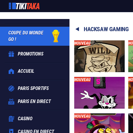
HACKSAW GAMING
COUPE DU MONDE
GO !
NOUVEAU
NO
PROMOTIONS
ACCUEIL
NOUVEAU
NO
PARIS SPORTIFS
PARIS EN DIRECT
NOUVEAU
CASINO
CASINO EN DIRECT