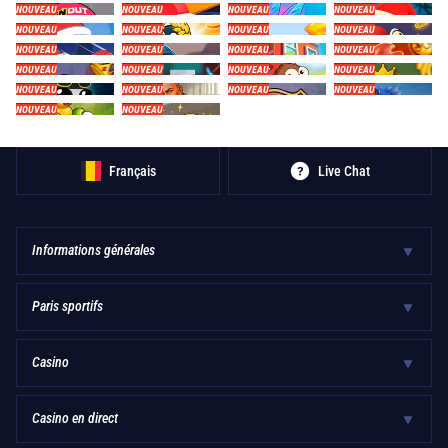
NOUVEAU
NOUVEAU
NOUVEAU
NOUVEAU
NOUVEAU
NOUVEAU
NOUVEAU
NOUVEAU
NOUVEAU
NOUVEAU
NOUVEAU
NOUVEAU
NOUVEAU
NOUVEAU
NOUVEAU
NOUVEAU
NOUVEAU
NOUVEAU
NOUVEAU
NOUVEAU
NOUVEAU
NOUVEAU
Français
Live Chat
Informations générales
Paris sportifs
Casino
Casino en direct