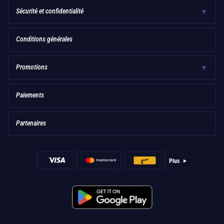
Sécurité et confidentialité
Conditions générales
Promotions
Paiements
Partenaires
Plus