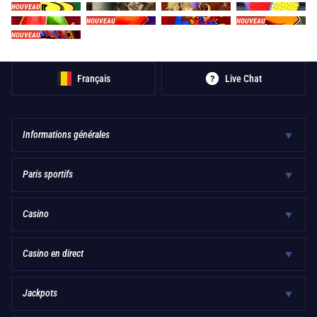
NOUVEAU
NOUVEAU
NOUVEAU
NOUVEAU
Français
Live Chat
Informations générales
Paris sportifs
Casino
Casino en direct
Jackpots