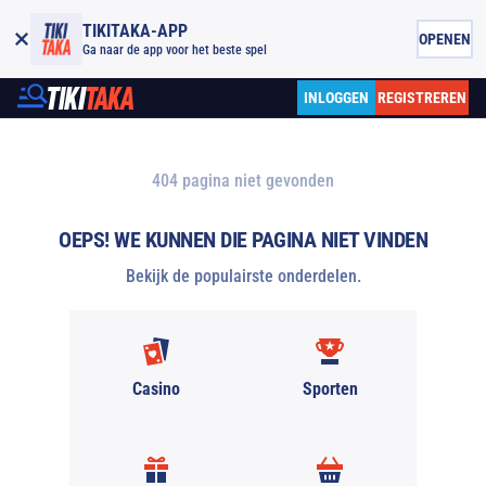
TIKITAKA-APP
OPENEN
Ga naar de app voor het beste spel
INLOGGEN
REGISTREREN
404 pagina niet gevonden
OEPS! WE KUNNEN DIE PAGINA NIET VINDEN
Bekijk de populairste onderdelen.
Casino
Sporten