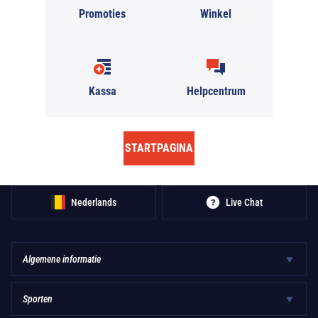
Promoties
Winkel
Kassa
Helpcentrum
STARTPAGINA
Nederlands
Live Chat
Algemene informatie
Sporten