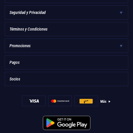
Seguridad y Privacidad
Términos y Condiciones
Promociones
Pagos
Socios
Más