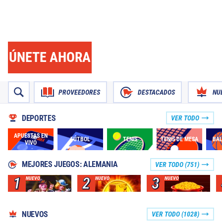
¡BONO DE BIENVENIDA!
100% UP TO €100
ÚNETE AHORA
PROVEEDORES
DESTACADOS
NU
DEPORTES
VER TODO
APUESTAS EN
FÚTBOL
TENIS
TENIS DE MESA
BA
VIVO
MEJORES JUEGOS: ALEMANIA
VER TODO (751)
1
2
3
NUEVO
NUEVO
NUEVO
NUEVOS
VER TODO (1028)