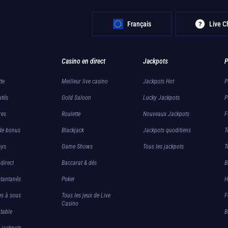
Français
Live C
Casino en direct
Jackpots
P
te
Meilleur live casino
Jackpots Hot
P
tés
Gold Saloon
Lucky Jackpots
P
res
Roulette
Nouveaux Jackpots
F
de bonus
Blackjack
Jackpots quoditiens
T
ys
Game Shows
Tous les jackpots
T
direct
Baccarat & dés
B
stantanés
Poker
H
s à sous
Tous les jeux de Live
F
Casino
table
B