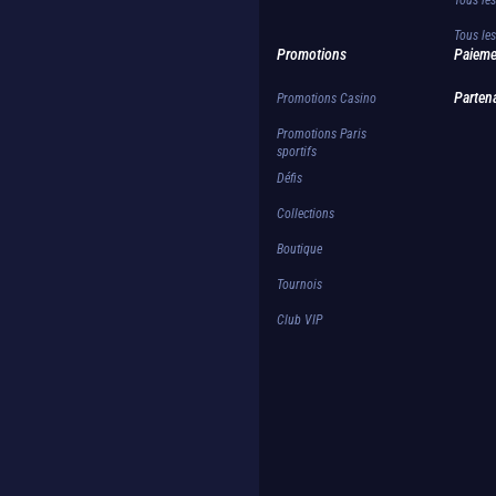
Tous les
Tous le
Promotions
Paieme
Partena
Promotions Casino
Promotions Paris
sportifs
Défis
Collections
Boutique
Tournois
Club VIP