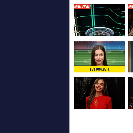
NOUVEAU
NO
181 984,83 €
NOUVEAU
NO