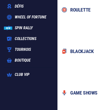
DÉFIS
ROULETTE
WHEEL OF FORTUNE
SPIN RALLY
NEW
COLLECTIONS
TOURNOIS
BLACKJACK
BOUTIQUE
CLUB VIP
GAME SHOWS