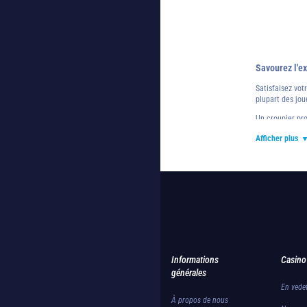
Savourez l'ex
Satisfaisez vot
plupart des jo
Un croupier pro
dans la salle e
Afficher plus
communiquer e
Cette atmosphèr
également tous 
Nous avons gagn
revivre ces sen
Types de jeux
Tikitaka propos
live casino est
Informations
Casino
générales
Tous nos titres
En vedet
attendre à une 
À propos de nous