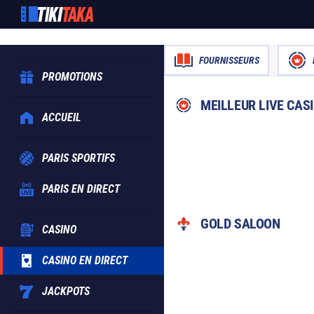
FOURNISSEURS
PROMOTIONS
MEILLEUR LIVE CAS
ACCUEIL
PARIS SPORTIFS
PARIS EN DIRECT
GOLD SALOON
CASINO
CASINO EN DIRECT
JACKPOTS