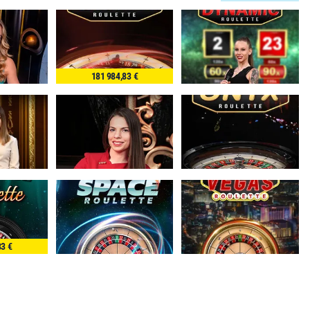
181 984,83 €
83 €
NOUVEAU
NOUVEAU