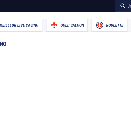
J
MEILLEUR LIVE CASINO
GOLD SALOON
ROULETTE
INO