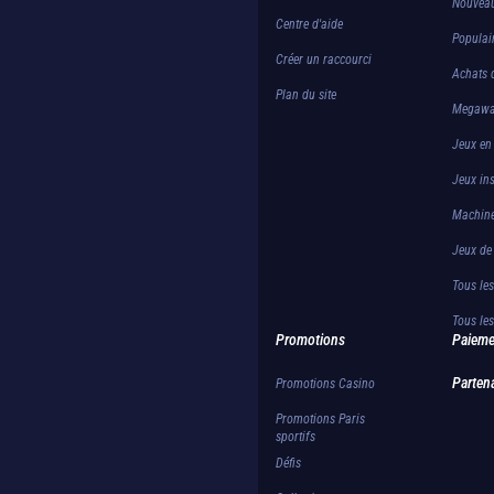
Les jeux de liv
Nouveau
Centre d'aide
Roulette en live
Populai
en live sur no
Créer un raccourci
Blackjack en li
Achats 
pas à vous souc
Plan du site
Poker en live :
l
Megawa
jeu des gros jo
Baccarat et dés
Jeux en 
les chances so
en live.
Jeux in
Game shows en 
les autres jeux 
Machine
joueurs gagnent
Jeux de 
Comment joue
Tous les
Nous n'avons pa
jouer à nos jeu
Tous le
Promotions
Paieme
Après avoir ouv
trouverez tous 
Partena
Promotions Casino
Choisissez-en u
début du nouve
Promotions Paris
sportifs
Le croupier lan
n'importe quel 
Défis
Les joueurs son