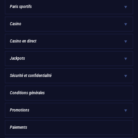
Paris sportifs
Casino
Casino en direct
Jackpots
Sécurité et confidentialité
Conditions générales
Promotions
Paiements