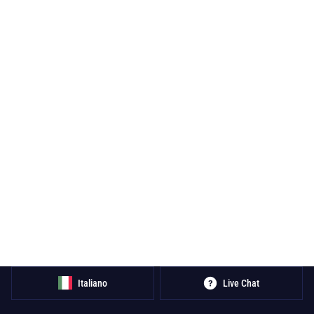
Italiano
Live Chat