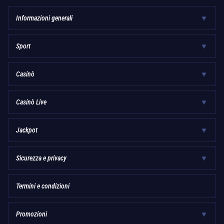
Informazioni generali
Sport
Casinò
Casinò Live
Jackpot
Sicurezza e privacy
Termini e condizioni
Promozioni