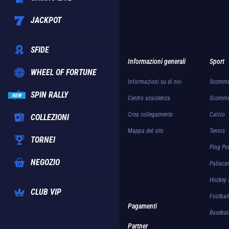
JACKPOT
SFIDE
Informazioni generali
Sport
WHEEL OF FORTUNE
Informazioni su di noi
Scommes
SPIN RALLY
NEW
Centro assistenza
Scommes
Crea collegamento
Calcio
COLLEZIONI
Mappa del sito
Tennis
TORNEI
Ping Po
NEGOZIO
Pallaca
Hockey 
CLUB VIP
Footbal
Pagamenti
Basebal
Partner