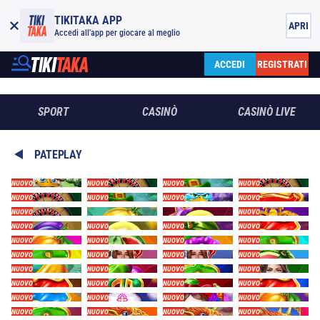
TIKITAKA APP
APRI
Accedi all'app per giocare al meglio
ACCEDI
REGISTRATI
SPORT
CASINÒ
CASINÒ LIVE
PATEPLAY
NUOVO
NUOVO
NUOVO
NUOVO
NUOVO
NUOVO
NUOVO
NUOVO
NUOVO
NUOVO
NUOVO
NUOVO
NUOVO
NUOVO
NUOVO
NUOVO
NUOVO
NUOVO
NUOVO
NUOVO
NUOVO
NUOVO
NUOVO
NUOVO
NUOVO
NUOVO
NUOVO
NUOVO
NUOVO
NUOVO
NUOVO
NUOVO
NUOVO
NUOVO
NUOVO
NUOVO
NUOVO
NUOVO