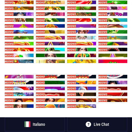
NUOVO
NUOVO
NUOVO
NUOVO
NUOVO
NUOVO
NUOVO
NUOVO
NUOVO
NUOVO
NUOVO
NUOVO
NUOVO
NUOVO
NUOVO
NUOVO
NUOVO
NUOVO
NUOVO
NUOVO
NUOVO
NUOVO
NUOVO
NUOVO
NUOVO
NUOVO
NUOVO
NUOVO
NUOVO
NUOVO
NUOVO
NUOVO
NUOVO
NUOVO
NUOVO
NUOVO
NUOVO
NUOVO
NUOVO
NUOVO
NUOVO
NUOVO
NUOVO
NUOVO
NUOVO
NUOVO
NUOVO
NUOVO
NUOVO
NUOVO
NUOVO
NUOVO
NUOVO
NUOVO
NUOVO
NUOVO
NUOVO
NUOVO
NUOVO
NUOVO
Italiano
Live Chat