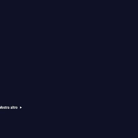
Mostra altro