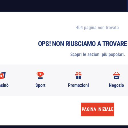
404 pagina non trovata
OPS! NON RIUSCIAMO A TROVARE
Scopri le sezioni più popolari.
asinò
Sport
Promozioni
Negozio
PAGINA INIZIALE