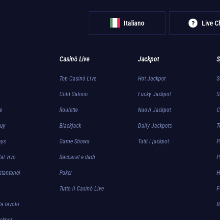
Italiano
Live C
Casinò Live
Jackpot
S
Top Casinò Live
Hot Jackpot
S
Gold Saloon
Lucky Jackpot
S
e
Roulette
Nuovi Jackpot
C
uy
Blackjack
Daily Jackpots
T
ys
Game Shows
Tutti i jackpot
P
al vivo
Baccarat e dadi
P
stantanei
Poker
H
Tutto il Casinò Live
F
da tavolo
B