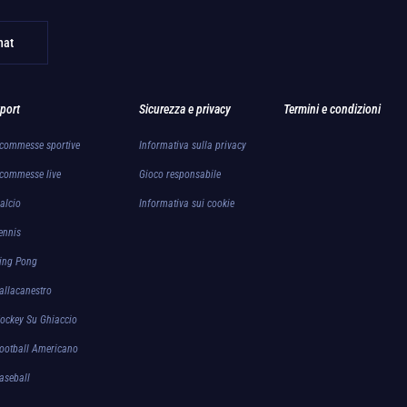
hat
port
Sicurezza e privacy
Termini e condizioni
commesse sportive
Informativa sulla privacy
commesse live
Gioco responsabile
alcio
Informativa sui cookie
ennis
ing Pong
allacanestro
ockey Su Ghiaccio
ootball Americano
aseball