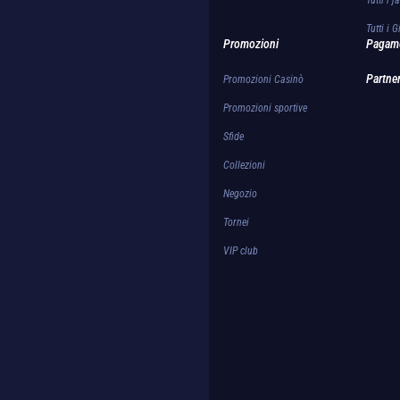
Tutti i j
Tutti i G
Promozioni
Pagame
Partne
Promozioni Casinò
Promozioni sportive
Sfide
Collezioni
Negozio
Tornei
VIP club