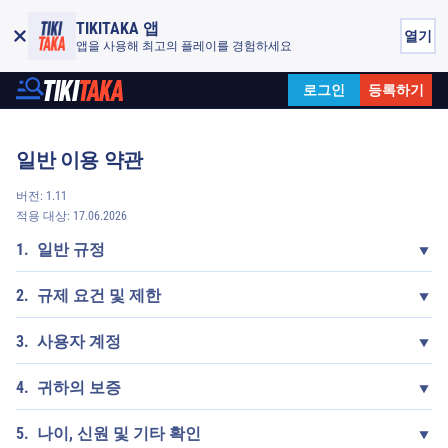
TIKITAKA 앱
열기
앱을 사용해 최고의 플레이를 경험하세요
로그인
등록하기
일반 이용 약관
버전: 1.11
적용 대상: 17.06.2026
일반 규정
규제 요건 및 제한
사용자 계정
귀하의 보증
나이, 신원 및 기타 확인