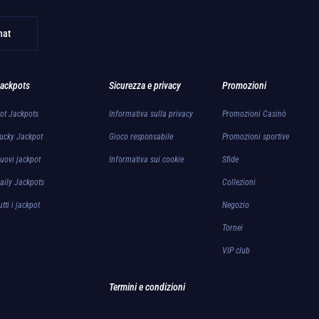
hat
ackpots
Sicurezza e privacy
Promozioni
ot Jackpots
Informativa sulla privacy
Promozioni Casinò
ucky Jackpot
Gioco responsabile
Promozioni sportive
uovi jackpot
Informativa sui cookie
Sfide
aily Jackpots
Collezioni
utti i jackpot
Negozio
Tornei
VIP club
Termini e condizioni