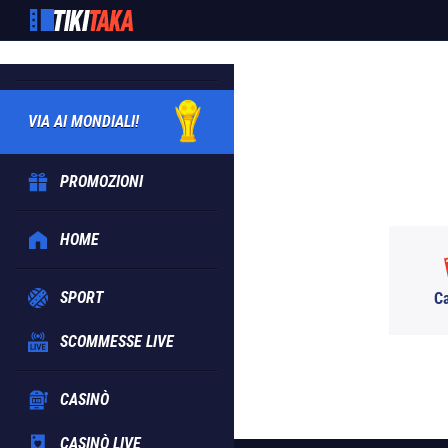
VIA AI MONDIALI!
PROMOZIONI
HOME
SPORT
C
SCOMMESSE LIVE
CASINÒ
CASINÒ LIVE