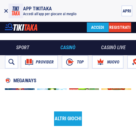
APP TIKITAKA
APRI
Accedi all'app per giocare al meglio
ACCEDI
REGISTRATI
SPORT
CASINÒ
CASINÒ LIVE
PROVIDER
TOP
NUOVO
MEGAWAYS
NUOVO
NUOVO
NUOVO
NUOVO
DROPS &
DROPS &
NUOVO
NUOVO
WINS
WINS
ALTRI GIOCHI