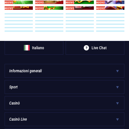
NUOVO
NUOVO
NUOVO
NUOVO
NUOVO
NUOVO
NUOVO
NUOVO
Italiano
Live Chat
Informazioni generali
Sport
Casinò
Casinò Live