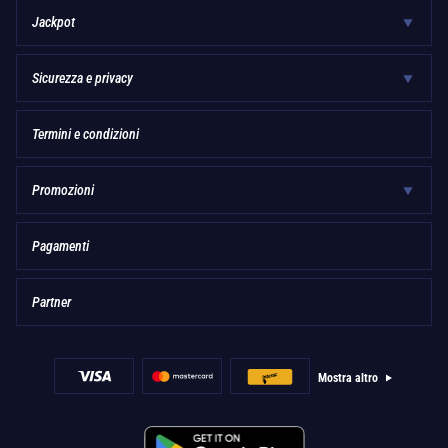
Jackpot
Sicurezza e privacy
Termini e condizioni
Promozioni
Pagamenti
Partner
Mostra altro